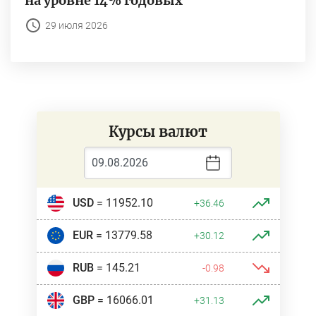
на уровне 14% годовых
29 июля 2026
Курсы валют
USD
= 11952.10
+36.46
EUR
= 13779.58
+30.12
RUB
= 145.21
-0.98
GBP
= 16066.01
+31.13