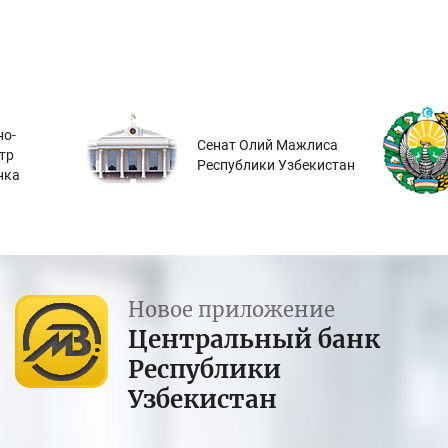
о-
Сенат Олий Мажлиса
тр
Республики Узбекистан
нка
Новое приложение
Центральный банк
Республики
Узбекистан