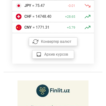
JPY
= 75.47
-0.01
CHF
= 14748.40
+28.65
CNY
= 1771.31
+5.79
Конвертер валют
Архив курсов