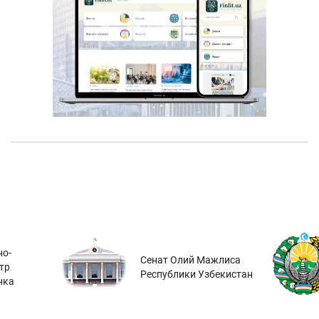
о-
Сенат Олий Мажлиса
тр
Республики Узбекистан
нка