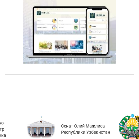
о-
Сенат Олий Мажлиса
тр
Республики Узбекистан
нка