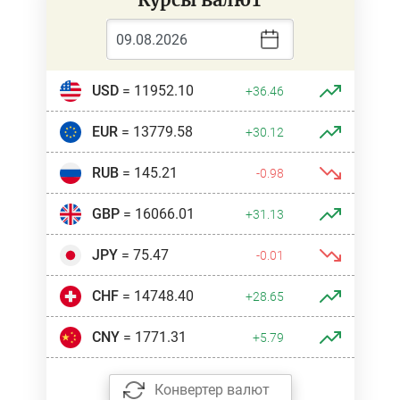
USD
= 11952.10
+36.46
EUR
= 13779.58
+30.12
RUB
= 145.21
-0.98
GBP
= 16066.01
+31.13
JPY
= 75.47
-0.01
CHF
= 14748.40
+28.65
CNY
= 1771.31
+5.79
Конвертер валют