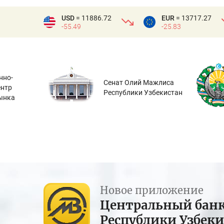
USD
= 11886.72
EUR
= 13717.27
-55.49
-25.83
нно-
Сенат Олий Мажлиса
ентр
Республики Узбекистан
ынка
Новое приложение
Центральный бан
Республики Узбек