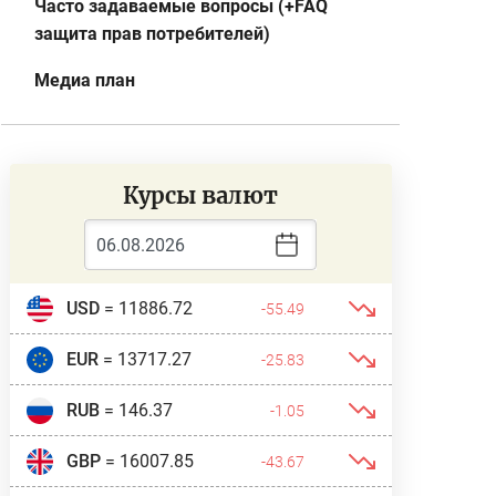
Часто задаваемые вопросы (+FAQ
защита прав потребителей)
Медиа план
Курсы валют
USD
= 11886.72
-55.49
EUR
= 13717.27
-25.83
RUB
= 146.37
-1.05
GBP
= 16007.85
-43.67