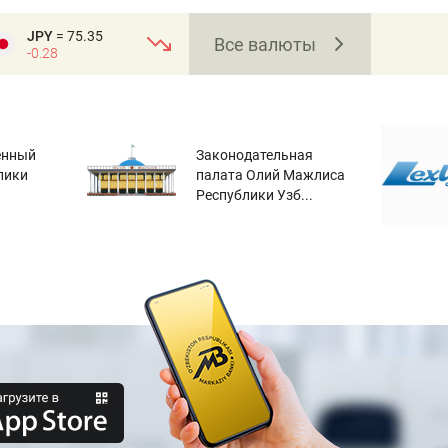
JPY
= 75.35
Все валюты
-0.28
енный
Законодательная
лики
палата Олий Мажлиса
Республики Узб...