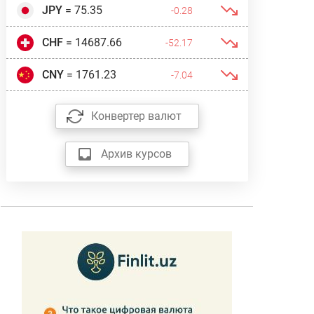
JPY
= 75.35
-0.28
CHF
= 14687.66
-52.17
CNY
= 1761.23
-7.04
Конвертер валют
Архив курсов