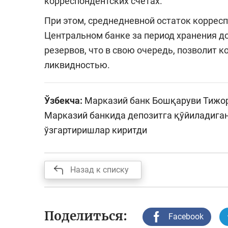
корреспондентских счетах.
При этом, среднедневной остаток коррес
Центральном банке за период хранения д
резервов, что в свою очередь, позволит
ликвидностью.
Ўзбекча:
Марказий банк Бошқаруви Тижор
Марказий банкида депозитга қўйиладига
ўзгартиришлар киритди
Назад к списку
Поделиться:
Facebook