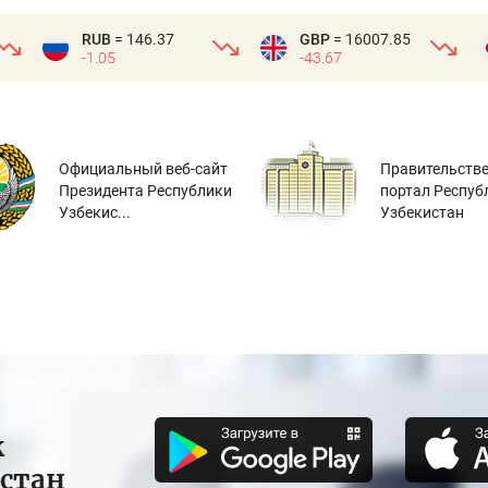
RUB
= 146.37
GBP
= 16007.85
-1.05
-43.67
Официальный веб-сайт
Правительств
Президента Республики
портал Респуб
Узбекис...
Узбекистан
к
истан