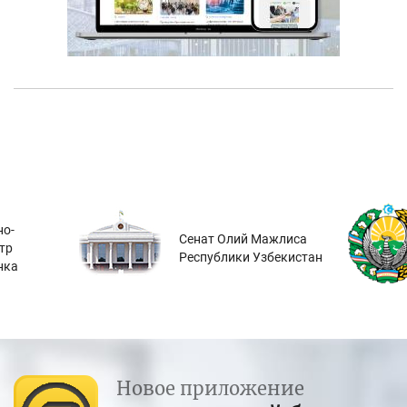
о-
Сенат Олий Мажлиса
тр
Республики Узбекистан
нка
Новое приложение