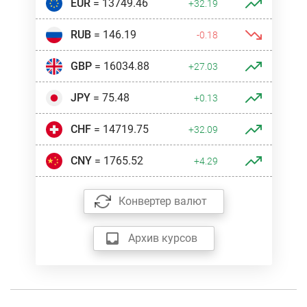
EUR
= 13749.46
+32.19
RUB
= 146.19
-0.18
GBP
= 16034.88
+27.03
JPY
= 75.48
+0.13
CHF
= 14719.75
+32.09
CNY
= 1765.52
+4.29
Конвертер валют
Архив курсов