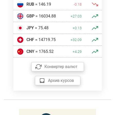
RUB
= 146.19
-0.18
GBP
= 16034.88
+27.03
JPY
= 75.48
+0.13
CHF
= 14719.75
+32.09
CNY
= 1765.52
+4.29
Конвертер валют
Архив курсов