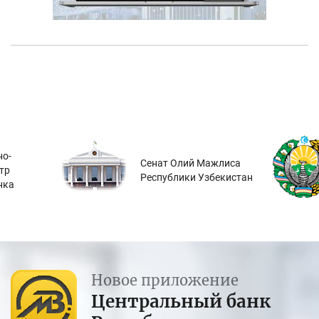
о-
Сенат Олий Мажлиса
тр
Республики Узбекистан
нка
Новое приложение
Центральный банк