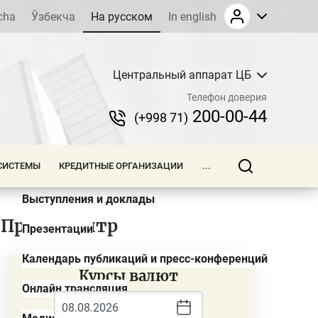
cha
Ўзбекча
На русском
In english
Центральный аппарат ЦБ
Новости
Телефон доверия
Обзоры
200-00-44
(+998 71)
Пресс-релизы
СИСТЕМЫ
КРЕДИТНЫЕ ОРГАНИЗАЦИИ
...
Объявления и тендеры
Выступления и доклады
Пресс-центр
Презентации
Календарь публикаций и пресс-конференций
Курсы валют
Онлайн трансляция