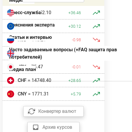
Медиатека
USD
= 11952.10
Пресс-служба
+36.46
Пояснения эксперта
EUR
= 13779.58
+30.12
Статьи и интервью
RUB
= 145.21
-0.98
Часто задаваемые вопросы (+FAQ защита прав
GBP
= 16066.01
+31.13
потребителей)
JPY
= 75.47
-0.01
Медиа план
CHF
= 14748.40
+28.65
CNY
= 1771.31
+5.79
Конвертер валют
Архив курсов