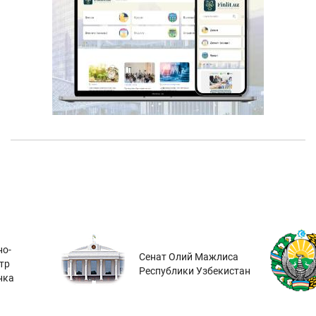
о-
Сенат Олий Мажлиса
тр
Республики Узбекистан
нка