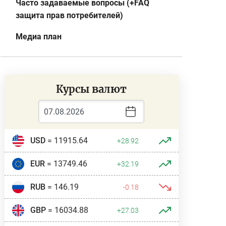
Часто задаваемые вопросы (+FAQ
защита прав потребителей)
Медиа план
Курсы валют
USD
= 11915.64
+28.92
EUR
= 13749.46
+32.19
RUB
= 146.19
-0.18
GBP
= 16034.88
+27.03