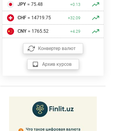
JPY
= 75.48
+0.13
CHF
= 14719.75
+32.09
CNY
= 1765.52
+4.29
Конвертер валют
Архив курсов