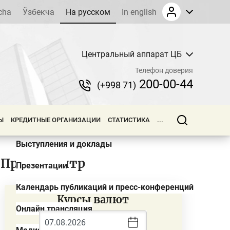
cha
Ўзбекча
На русском
In english
Центральный аппарат ЦБ
Новости
Телефон доверия
Обзоры
200-00-44
(+998 71)
Пресс-релизы
Ы
КРЕДИТНЫЕ ОРГАНИЗАЦИИ
СТАТИСТИКА
...
Объявления и тендеры
Выступления и доклады
Пресс-центр
Презентации
Календарь публикаций и пресс-конференций
Курсы валют
Онлайн трансляция