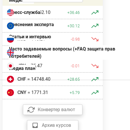
Медиатека
USD
= 11952.10
Пресс-служба
+36.46
Пояснения эксперта
EUR
= 13779.58
+30.12
Статьи и интервью
RUB
= 145.21
-0.98
Часто задаваемые вопросы (+FAQ защита прав
GBP
= 16066.01
+31.13
потребителей)
JPY
= 75.47
-0.01
Медиа план
CHF
= 14748.40
+28.65
CNY
= 1771.31
+5.79
Конвертер валют
Архив курсов