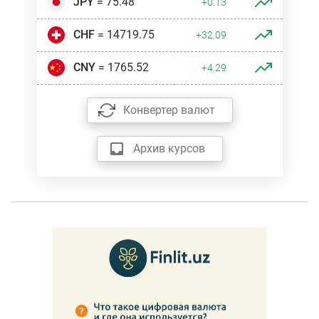
JPY
= 75.48
+0.13
CHF
= 14719.75
+32.09
CNY
= 1765.52
+4.29
Конвертер валют
Архив курсов