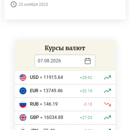
25 ноября 2025
Курсы валют
USD
= 11915.64
+28.92
EUR
= 13749.46
+32.19
RUB
= 146.19
-0.18
GBP
= 16034.88
+27.03