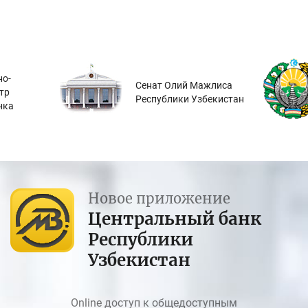
о-
Сенат Олий Мажлиса
тр
Республики Узбекистан
нка
Новое приложение
Центральный банк
Республики
Узбекистан
Online доступ к общедоступным