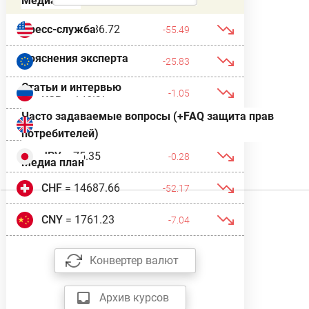
Медиатека
USD
= 11886.72
Пресс-служба
-55.49
Пояснения эксперта
EUR
= 13717.27
-25.83
Статьи и интервью
RUB
= 146.37
-1.05
Часто задаваемые вопросы (+FAQ защита прав
GBP
= 16007.85
-43.67
потребителей)
JPY
= 75.35
-0.28
Медиа план
CHF
= 14687.66
-52.17
CNY
= 1761.23
-7.04
Конвертер валют
Архив курсов