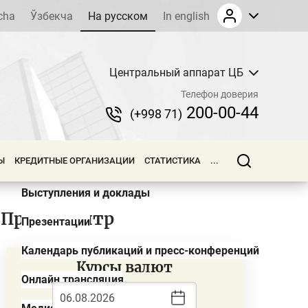
cha
Ўзбекча
На русском
In english
Центральный аппарат ЦБ
Новости
Телефон доверия
Обзоры
200-00-44
(+998 71)
Пресс-релизы
Ы
КРЕДИТНЫЕ ОРГАНИЗАЦИИ
СТАТИСТИКА
...
Объявления и тендеры
Выступления и доклады
Пресс-центр
Презентации
Календарь публикаций и пресс-конференций
Курсы валют
Онлайн трансляция