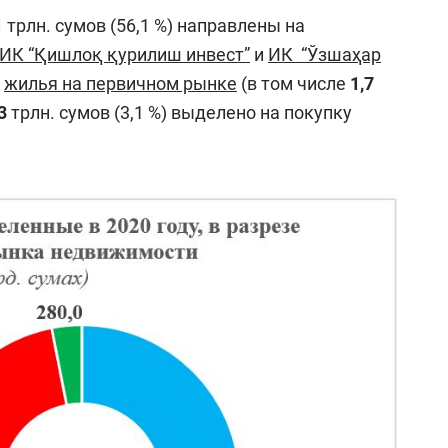
1
трлн. сумов (56,1 %) направлены на
ИК “Қишлоқ қурилиш инвест”
и
ИК “Ўзшаҳар
–
жилья на первичном рынке
(в том числе
1,7
3
трлн. сумов (3,1 %) выделено на покупку