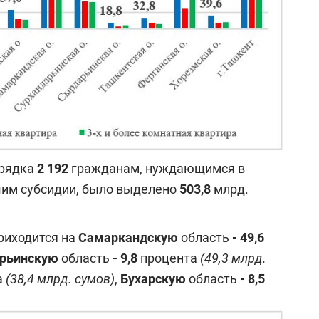
орядка
2
192
гражданам, нуждающимся в
им субсидии, было выделено
503,8
млрд.
риходится на
Самаркандскую
область
-
49,6
рьинскую
область
- 9,8
процента
(49,3 млрд.
а
(38,4 млрд. сумов)
,
Б
ухарскую
область
- 8,5