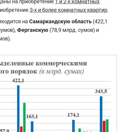
ыданы на приобретение
1 и 2-х комнатных
приобретение
3-х и более комнатных квартир
.
ходится на
Самаркандскую область
(422,1
сумов),
Ферганскую
(78,9 млрд. сумов) и
мов).