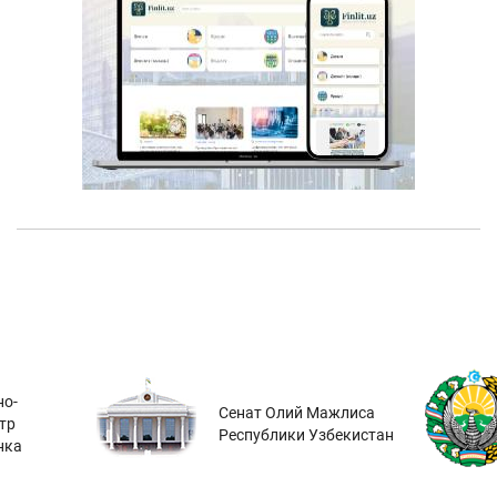
о-
Сенат Олий Мажлиса
тр
Республики Узбекистан
нка