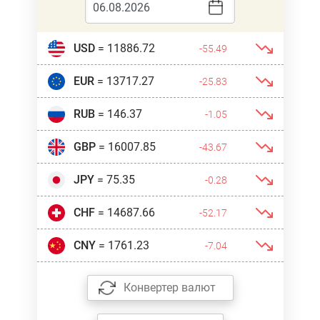
USD
= 11886.72
-55.49
EUR
= 13717.27
-25.83
RUB
= 146.37
-1.05
GBP
= 16007.85
-43.67
JPY
= 75.35
-0.28
CHF
= 14687.66
-52.17
CNY
= 1761.23
-7.04
Конвертер валют