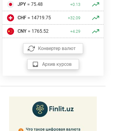
JPY
= 75.48
+0.13
CHF
= 14719.75
+32.09
CNY
= 1765.52
+4.29
Конвертер валют
Архив курсов