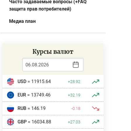
Часто задаваемые вопросы (+FAQ
защита прав потребителей)
Медиа план
Курсы валют
USD
= 11915.64
+28.92
EUR
= 13749.46
+32.19
RUB
= 146.19
-0.18
GBP
= 16034.88
+27.03