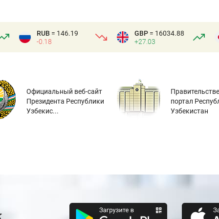
RUB
= 146.19
GBP
= 16034.88
-0.18
+27.03
Официальный веб-сайт
Правительств
Президента Республики
портал Респуб
Узбекис...
Узбекистан
к