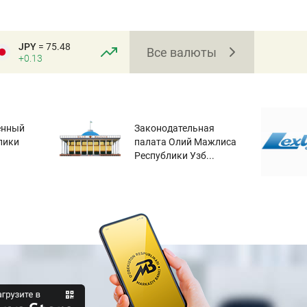
JPY
= 75.48
Все валюты
+0.13
енный
Законодательная
лики
палата Олий Мажлиса
Республики Узб...