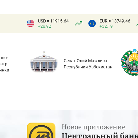
USD
= 11915.64
EUR
= 13749.46
+28.92
+32.19
нно-
Сенат Олий Мажлиса
ентр
Республики Узбекистан
ынка
Новое приложение
Центральный бан