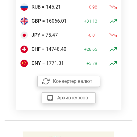
RUB
= 145.21
-0.98
GBP
= 16066.01
+31.13
JPY
= 75.47
-0.01
CHF
= 14748.40
+28.65
CNY
= 1771.31
+5.79
Конвертер валют
Архив курсов