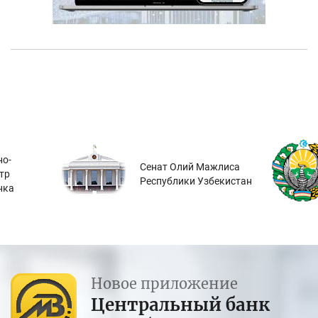
о-
Сенат Олий Мажлиса
тр
Республики Узбекистан
нка
Новое приложение
Центральный банк