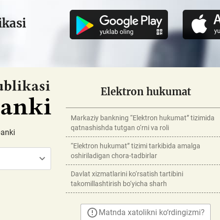
ikasi
Elektron hukumat
Markaziy bankning “Elektron hukumat” tizimida
qatnashishda tutgan o‘rni va roli
banki
“Elektron hukumat” tizimi tarkibida amalga
oshiriladigan chora-tadbirlar
Davlat xizmatlarini ko‘rsatish tartibini
takomillashtirish bo‘yicha sharh
Matnda xatolikni ko‘rdingizmi?