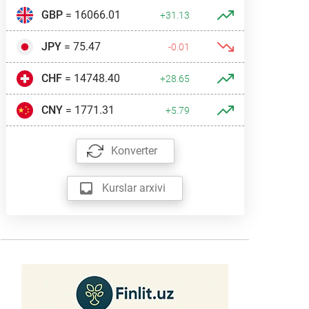
GBP
= 16066.01
+31.13
JPY
= 75.47
-0.01
CHF
= 14748.40
+28.65
CNY
= 1771.31
+5.79
Konverter
Kurslar arxivi