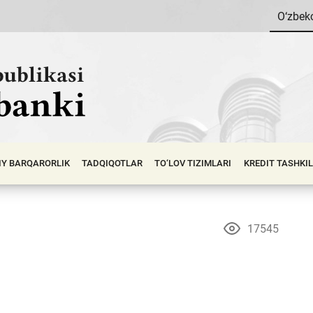
O‘zbek
IY BАRQАRОRLIK
TADQIQOTLAR
TO‘LOV TIZIMLARI
KREDIT TASHKI
17545