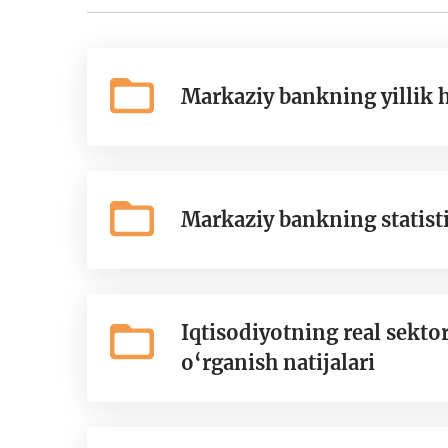
Markaziy bankning yillik 
Markaziy bankning statisti
Iqtisodiyotning real sekto
o‘rganish natijalari