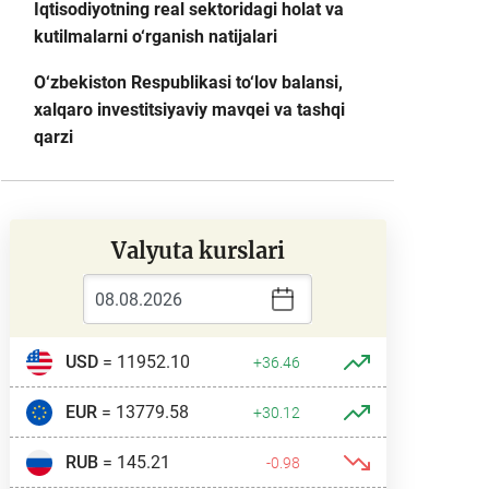
Iqtisodiyotning real sektoridagi holat va
kutilmalarni o‘rganish natijalari
O‘zbekiston Respublikasi to‘lov balansi,
xalqaro investitsiyaviy mavqei va tashqi
qarzi
Valyuta kurslari
USD
= 11952.10
+36.46
EUR
= 13779.58
+30.12
RUB
= 145.21
-0.98