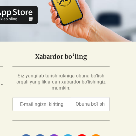
Xabardor bo‘ling
Siz yangilab turish rukniga obuna bo‘lish
orqali yangiliklardan xabardor bo‘lishingiz
mumkin:
Obuna bo‘lish