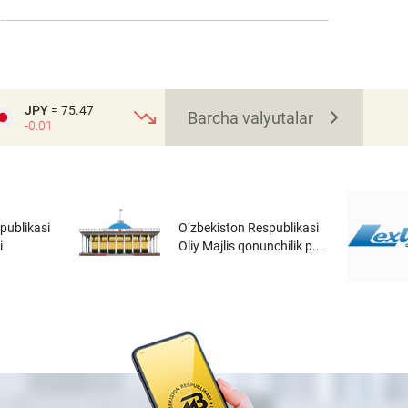
JPY
= 75.47
Barcha valyutalar
-0.01
publikasi
O‘zbekiston Respublikasi
i
Oliy Majlis qonunchilik p...