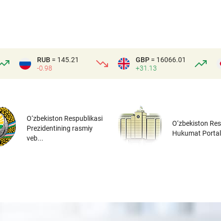
RUB
= 145.21
GBP
= 16066.01
-0.98
+31.13
O‘zbekiston Respublikasi
O‘zbekiston Res
Prezidentining rasmiy
Hukumat Portal
veb...