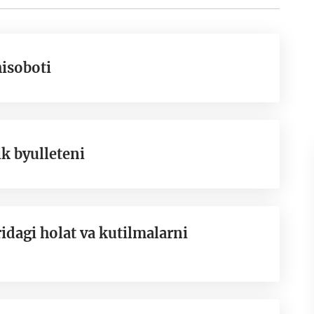
hisoboti
k byulleteni
ridagi holat va kutilmalarni