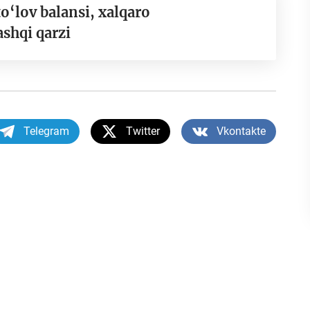
o‘lov balansi, xalqaro
ashqi qarzi
Telegram
Twitter
Vkontakte