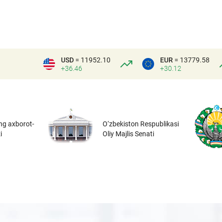
USD
= 11952.10
EUR
= 13779.58
+36.46
+30.12
ng axborot-
O‘zbekiston Respublikasi
i
Oliy Majlis Senati