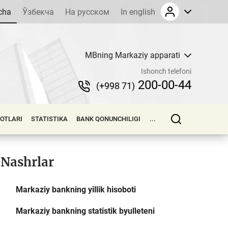
cha
Ўзбекча
На русском
In english
MBning Markaziy apparati
Ishonch telefoni
200-00-44
(+998 71)
LOTLARI
STATISTIKA
BANK QONUNCHILIGI
...
Nashrlar
Markaziy bankning yillik hisoboti
Markaziy bankning statistik byulleteni