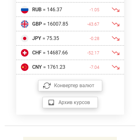
RUB
= 146.37
-1.05
GBP
= 16007.85
-43.67
JPY
= 75.35
-0.28
CHF
= 14687.66
-52.17
CNY
= 1761.23
-7.04
Конвертер валют
Архив курсов