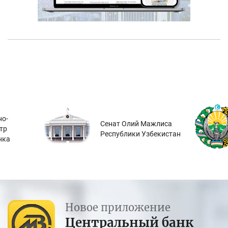
о-
Сенат Олий Мажлиса
тр
Республики Узбекистан
нка
Новое приложение
Центральный банк