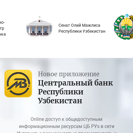
о-
Сенат Олий Мажлиса
тр
Республики Узбекистан
нка
Новое приложение
Центральный банк
Республики
Узбекистан
Online доступ к общедоступным
информационным ресурсам ЦБ РУз в сети