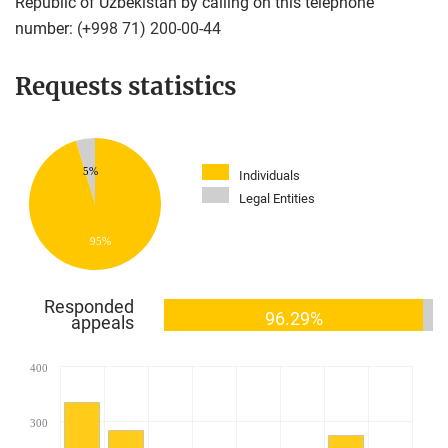
Republic of Uzbekistan by calling on this telephone
number:
(+998 71) 200-00-44
Requests statistics
5%
Individuals
Legal Entities
95%
Responded
96.29%
appeals
400
300