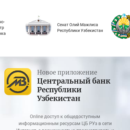
о-
Сенат Олий Мажлиса
тр
Республики Узбекистан
нка
Новое приложение
Центральный банк
Республики
Узбекистан
Online доступ к общедоступным
информационным ресурсам ЦБ РУз в сети