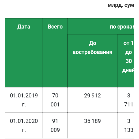
млрд. cум
Дата
Всего
по срокам
До
от 1
востребования
до
30
дней
01.01.2019
70
29 912
3
г.
001
711
01.01.2020
91
35 189
3
г.
009
133