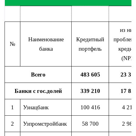
из них
Наименование
Кредитный
проблем
№
банка
портфель
креди
(NPL
Всего
483 605
23 31
Банки с гос.долей
339 210
17 83
1
Узнацбанк
100 416
4 219
2
Узпромстройбанк
58 700
2 982