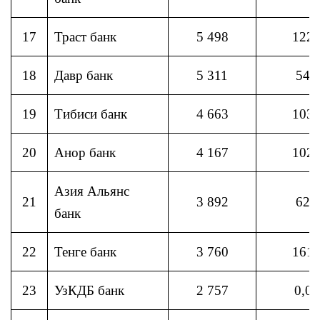
17
Траст банк
5 498
122
18
Давр банк
5 311
54
19
Тибиси банк
4 663
103
20
Анор банк
4 167
102
Азия Альянс
21
3 892
62
банк
22
Тенге банк
3 760
161
23
УзКДБ банк
2 757
0,0