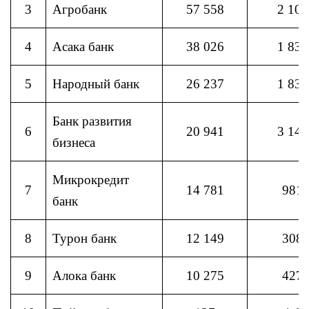
3
Агробанк
57 558
2 107
4
Асака банк
38 026
1 830
5
Народный банк
26 237
1 830
Банк развития
6
20 941
3 145
бизнеса
Микрокредит
7
14 781
981
банк
8
Турон банк
12 149
308
9
Алока банк
10 275
427