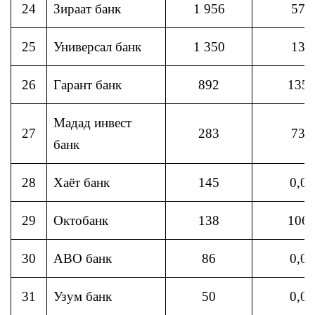
24
Зираат банк
1 956
57
25
Универсал банк
1 350
13
26
Гарант банк
892
135
Мадад инвест
27
283
73
банк
28
Хаёт банк
145
0,0
29
Октобанк
138
106
30
АВО банк
86
0,0
31
Узум банк
50
0,0