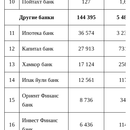
10
Пойтахт банк
127
1,6
Другие банки
144 395
5 481
11
Ипотека банк
36 574
3 238
12
Капитал банк
27 913
731
13
Хамкор банк
17 124
258
14
Ипак йули банк
12 561
117
Ориент Финанс
15
8 736
34
банк
Инвест Финанс
16
6 436
114
банк