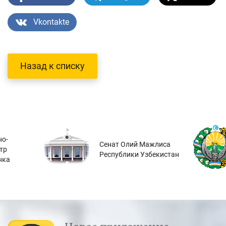
Vkontakte
Назад к списку
о-
Сенат Олий Мажлиса
тр
Республики Узбекистан
нка