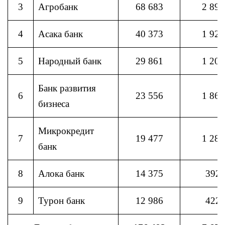
3
Агробанк
68 683
2 898
4
Асака банк
40 373
1 923
5
Народный банк
29 861
1 206
Банк развития
6
23 556
1 861
бизнеса
Микрокредит
7
19 477
1 282
банк
8
Алока банк
14 375
392
9
Турон банк
12 986
422