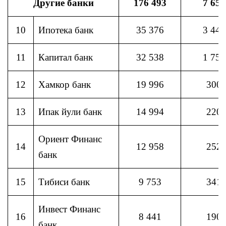
Другие банки
176 493
7 658
10
Ипотека банк
35 376
3 448
11
Капитал банк
32 538
1 757
12
Хамкор банк
19 996
300
13
Ипак йули банк
14 994
220
Ориент Финанс
14
12 958
252
банк
15
Тибиси банк
9 753
341
Инвест Финанс
16
8 441
190
банк