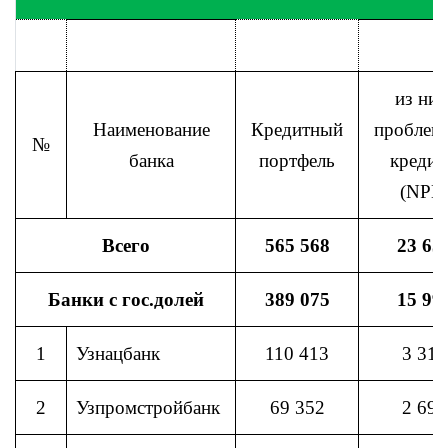
из них
Наименование
Кредитный
проблем
№
банка
портфель
креди
(NPL
Всего
565 568
23 65
Банки с гос.долей
389 075
15 99
1
Узнацбанк
110 413
3 316
2
Узпромстройбанк
69 352
2 692