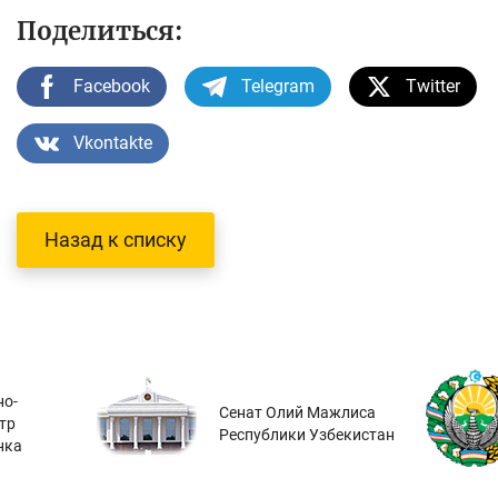
Поделиться:
Facebook
Telegram
Twitter
Vkontakte
Назад к списку
о-
Сенат Олий Мажлиса
тр
Республики Узбекистан
нка