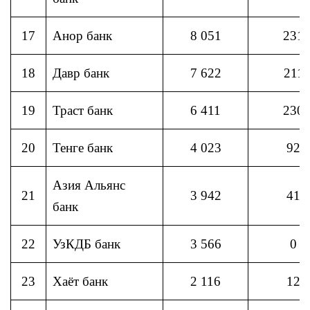
17
Анор банк
8 051
231
18
Давр банк
7 622
211
19
Траст банк
6 411
230
20
Тенге банк
4 023
92
Азия Альянс
21
3 942
41
банк
22
УзКДБ банк
3 566
0
23
Хаёт банк
2 116
12