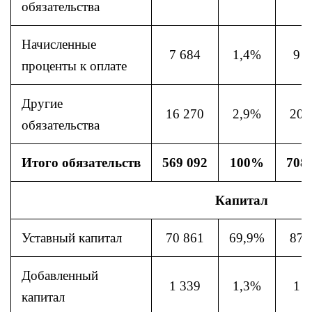
обязательства
Начисленные
7 684
1,4%
9 3
проценты к оплате
Другие
16 270
2,9%
20 
обязательства
Итого обязательств
569 092
100%
708
Капитал
Уставный капитал
70 861
69,9%
87 
Добавленный
1 339
1,3%
1 4
капитал