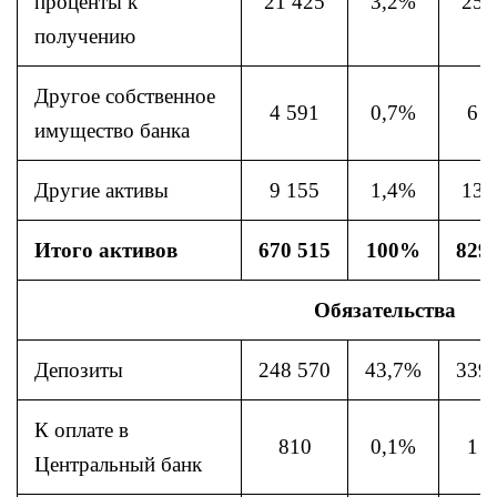
проценты к
21 425
3,2%
25 
получению
Другое собственное
4 591
0,7%
6 8
имущество банка
Другие активы
9 155
1,4%
13 
Итого активов
670 515
100%
829
Обязательства
Депозиты
248 570
43,7%
339
К оплате в
810
0,1%
1 9
Центральный банк