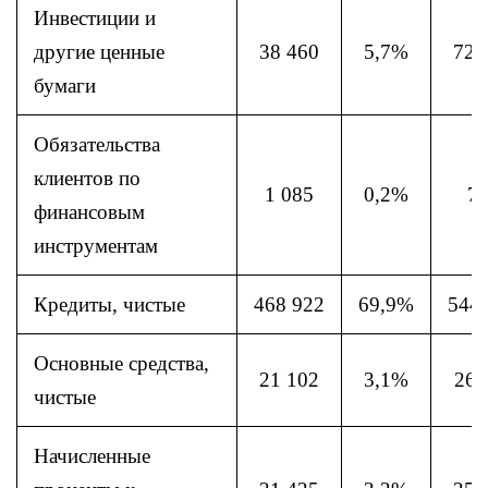
Инвестиции и
другие ценные
38 460
5,7%
72 
бумаги
Обязательства
клиентов по
1 085
0,2%
7
финансовым
инструментам
Кредиты, чистые
468 922
69,9%
544
Основные средства,
21 102
3,1%
26 
чистые
Начисленные