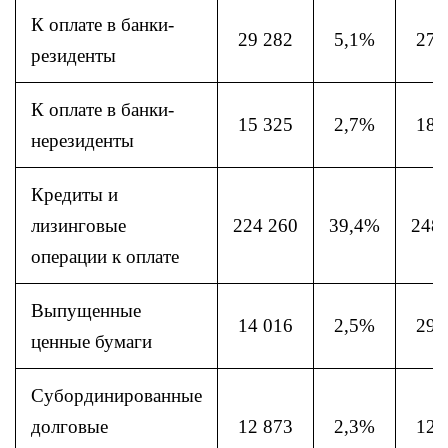
К оплате в банки-
29 282
5,1%
27 
резиденты
К оплате в банки-
15 325
2,7%
18 
нерезиденты
Кредиты и
лизинговые
224 260
39,4%
248
операции к оплате
Выпущенные
14 016
2,5%
29 
ценные бумаги
Субординированные
долговые
12 873
2,3%
12 