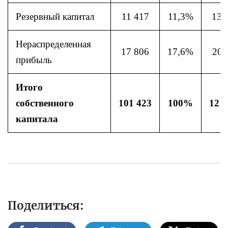
Резервный капитал
11 417
11,3%
13 
Нераспределенная
17 806
17,6%
20 
прибыль
Итого
собственного
101 423
100%
121
капитала
Поделиться: