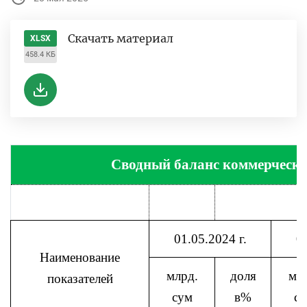
Скачать материал
XLSX
458.4 КБ
Сводный баланс коммерчески
01.05.2024 г.
01
Наименование
млрд.
доля
мл
показателей
сум
в%
с