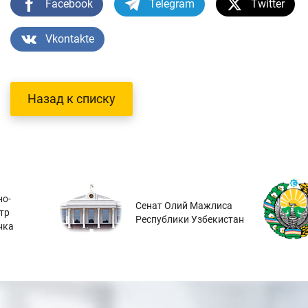
Facebook
Telegram
Twitter
Vkontakte
Назад к списку
о-
Сенат Олий Мажлиса
тр
Республики Узбекистан
нка