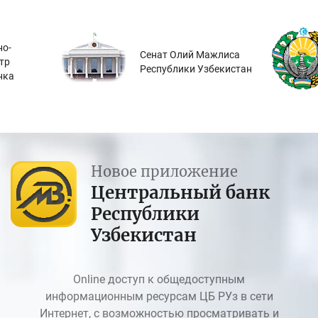
о-
Сенат Олий Мажлиса
тр
Республики Узбекистан
нка
Новое приложение
Центральный банк
Республики
Узбекистан
Online доступ к общедоступным
информационным ресурсам ЦБ РУз в сети
Интернет, с возможностью просматривать и