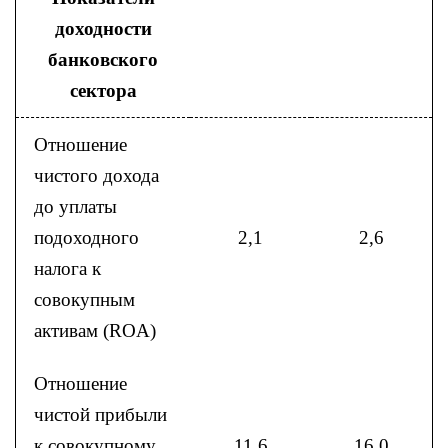
доходности
банковского
сектора
Отношение
чистого дохода
до уплаты
подоходного
2,1
2,6
налога к
совокупным
активам (ROA)
Отношение
чистой прибыли
к совокупному
11,6
16,0