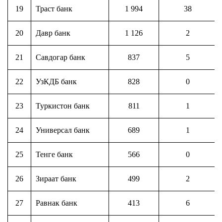
19
Траст банк
1 994
38
20
Давр банк
1 126
2
21
Савдогар банк
837
5
22
УзКДБ банк
828
0
23
Туркистон банк
811
1
24
Универсал банк
689
1
25
Тенге банк
566
0
26
Зираат банк
499
2
27
Равнак банк
413
6