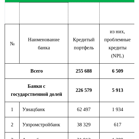
из них,
Наименование
Кредитый
проблемные
№
банка
портфель
кредиты
(NPL)
Всего
255 688
6 509
Банки с
226 579
5 913
государственной долей
1
Узнацбанк
62 497
1 934
2
Узпромстройбанк
38 329
617