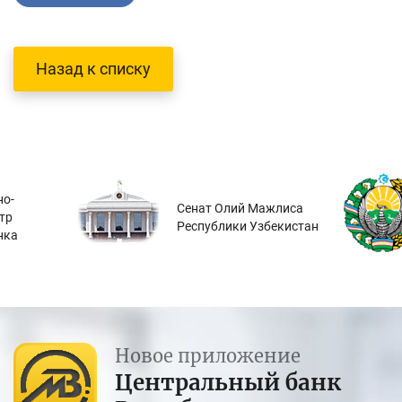
Назад к списку
о-
Сенат Олий Мажлиса
тр
Республики Узбекистан
нка
Новое приложение
Центральный банк