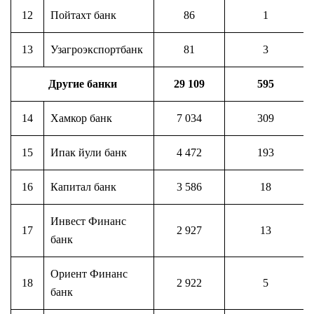
12
Пойтахт банк
86
1
13
Узагроэкспортбанк
81
3
Другие банки
29 109
595
14
Хамкор банк
7 034
309
15
Ипак йули банк
4 472
193
16
Капитал банк
3 586
18
Инвест Финанс
17
2 927
13
банк
Ориент Финанс
18
2 922
5
банк