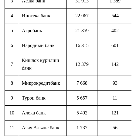
3
Асака банк
31 913
1 389
4
Ипотека банк
22 067
544
5
Агробанк
21 859
402
6
Народный банк
16 815
601
Кишлок курилиш
7
12 379
142
банк
8
Микрокредитбанк
7 668
93
9
Турон банк
5 657
11
10
Алока банк
5 492
121
11
Азия Альянс банк
1 737
56