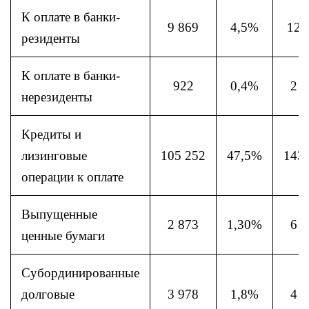
К оплате в банки-
9 869
4,5%
12 
резиденты
К оплате в банки-
922
0,4%
2 8
нерезиденты
Кредиты и
лизинговые
105 252
47,5%
143
операции к оплате
Выпущенные
2 873
1,30%
6 2
ценные бумаги
Субординированные
долговые
3 978
1,8%
4 0