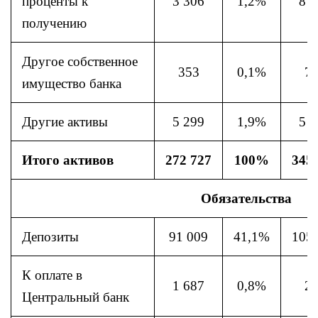
проценты к
3 306
1,2%
8 3
получению
Другое собственное
353
0,1%
7
имущество банка
Другие активы
5 299
1,9%
5 7
Итого активов
272 727
100%
345
Обязательства
Депозиты
91 009
41,1%
105
К оплате в
1 687
0,8%
2
Центральный банк