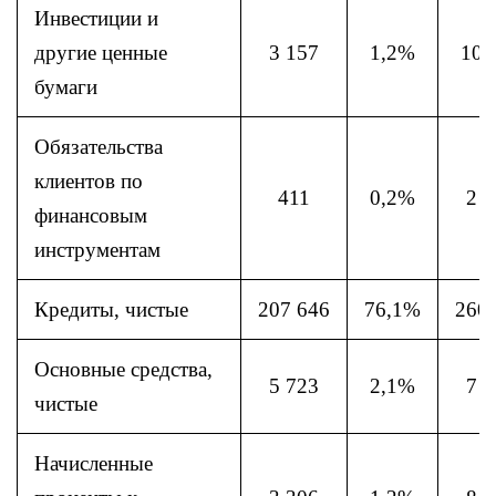
Инвестиции и
другие ценные
3 157
1,2%
10 
бумаги
Обязательства
клиентов по
411
0,2%
2 3
финансовым
инструментам
Кредиты, чистые
207 646
76,1%
260
Основные средства,
5 723
2,1%
7 7
чистые
Начисленные