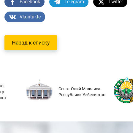
Facebook
Telegram
Twitter
Vkontakte
Назад к списку
о-
Сенат Олий Мажлиса
тр
Республики Узбекистан
нка