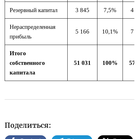
Резервный капитал
3 845
7,5%
4 7
Нераспределенная
5 166
10,1%
7 8
прибыль
Итого
собственного
51 031
100%
57 
капитала
Поделиться: