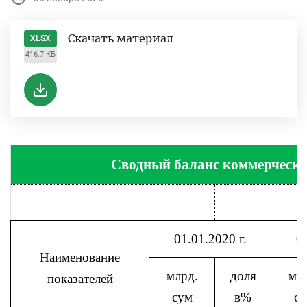
Скачать материал
XLSX
416.7 КБ
Сводный баланс коммерчески
01.01.2020 г.
0
Наименование
млрд.
доля
мл
показателей
сум
в%
с