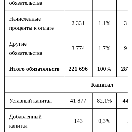
обязательства
Начисленные
2 331
1,1%
3 7
проценты к оплате
Другие
3 774
1,7%
9 7
обязательства
Итого обязательств
221 696
100%
287
Капитал
Уставный капитал
41 877
82,1%
44 
Добавленный
143
0,3%
3
капитал