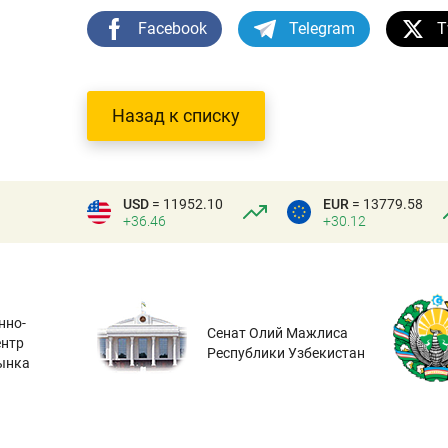
Facebook
Telegram
T
Назад к списку
USD
= 11952.10
EUR
= 13779.58
+36.46
+30.12
нно-
Сенат Олий Мажлиса
ентр
Республики Узбекистан
ынка