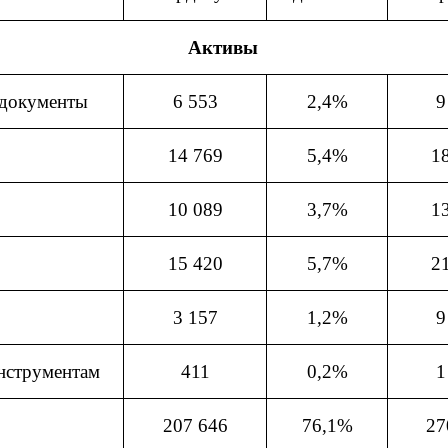
Активы
 документы
6 553
2,4%
9
14 769
5,4%
1
10 089
3,7%
1
15 420
5,7%
2
3 157
1,2%
9
инструментам
411
0,2%
1
207 646
76,1%
27