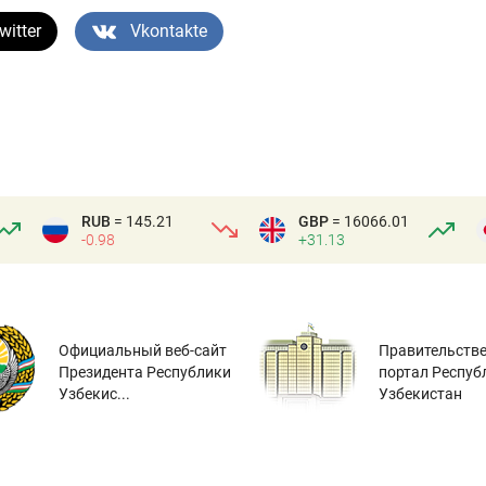
witter
Vkontakte
RUB
= 145.21
GBP
= 16066.01
-0.98
+31.13
Официальный веб-сайт
Правительств
Президента Республики
портал Респуб
Узбекис...
Узбекистан