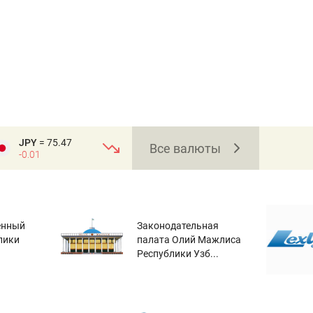
JPY
= 75.47
Все валюты
-0.01
енный
Законодательная
лики
палата Олий Мажлиса
Республики Узб...