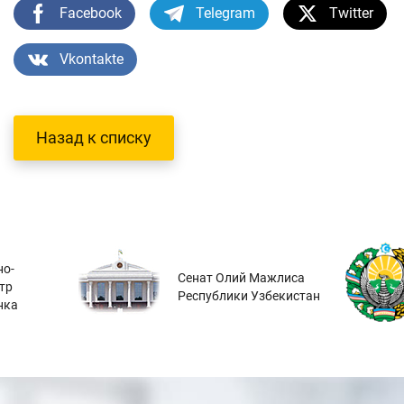
Facebook
Telegram
Twitter
Vkontakte
Назад к списку
о-
Сенат Олий Мажлиса
тр
Республики Узбекистан
нка