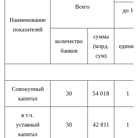
Всего
до 10
Наименование
с
показателей
сумма
количество
(млрд.
единиц
банков
сум)
Совокупный
30
54 018
1
капитал
в т.ч.
уставный
30
42 811
1
капитал