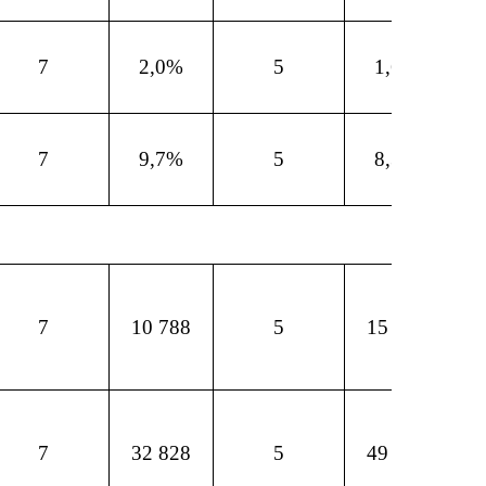
7
2,0%
5
1,6%
7
9,7%
5
8,3%
7
10 788
5
15 561
7
32 828
5
49 078