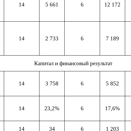
14
5 661
6
12 172
14
2 733
6
7 189
Капитал и финансовый результат
14
3 758
6
5 852
14
23,2%
6
17,6%
14
34
6
1 203