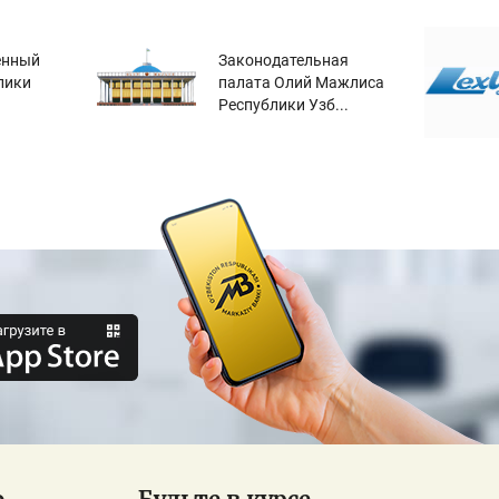
енный
Законодательная
лики
палата Олий Мажлиса
Республики Узб...