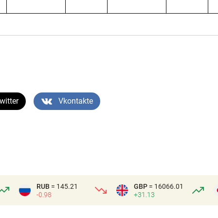
witter
Vkontakte
RUB
= 145.21
GBP
= 16066.01
-0.98
+31.13