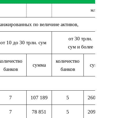
млрд.сум
ранжированных по величине активов,
от 30 трлн.
от 10 до 30 трлн. сум
сум и более
количество
количество
сумма
сумма
банков
банков
7
107 189
5
260 840
7
78 851
5
209 594