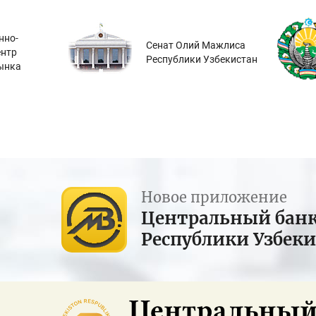
нно-
Сенат Олий Мажлиса
ентр
Республики Узбекистан
ынка
Новое приложение
Центральный бан
Республики Узбек