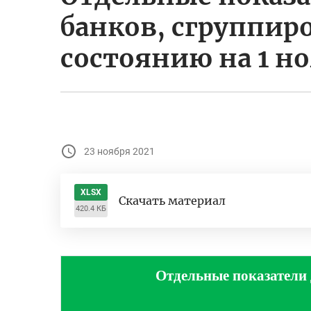
банков, сгруппир
состоянию на 1 но
23 ноября 2021
XLSX
Скачать материал
420.4 КБ
Отдельные показатели 