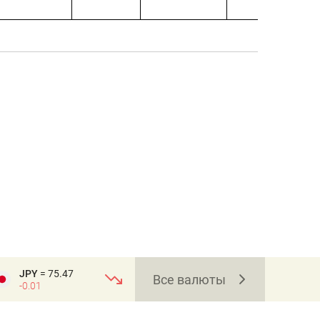
JPY
= 75.47
Все валюты
-0.01