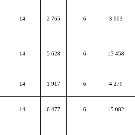
14
2 765
6
3 903
14
5 628
6
15 458
14
1 917
6
4 279
14
6 477
6
15 082