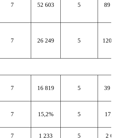
7
52 603
5
89 192
7
26 249
5
120 401
7
16 819
5
39 947
7
15,2%
5
17,8%
7
1 233
5
2 653