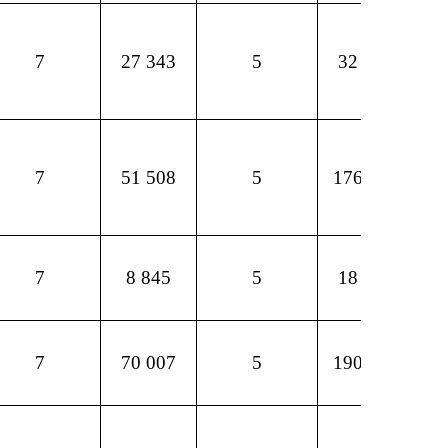
7
27 343
5
32 842
7
51 508
5
176 752
7
8 845
5
18 630
7
70 007
5
190 964