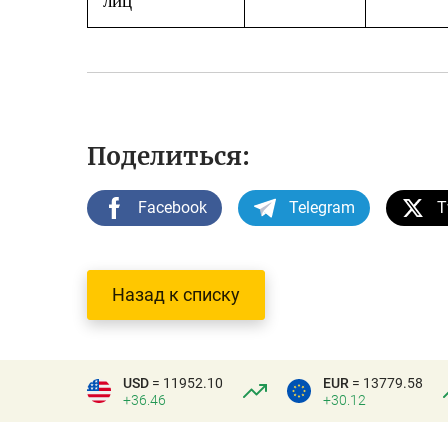
лиц
Поделиться:
Facebook
Telegram
T
Назад к списку
USD
= 11952.10
EUR
= 13779.58
+36.46
+30.12