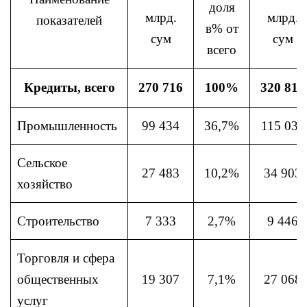
доля
млрд.
млрд.
показателей
в% от
сум
сум
всего
Кредиты, всего
270 716
100%
320 813
Промышленность
99 434
36,7%
115 032
Сельское
27 483
10,2%
34 903
хозяйство
Строительство
7 333
2,7%
9 446
Торговля и сфера
общественных
19 307
7,1%
27 068
услуг