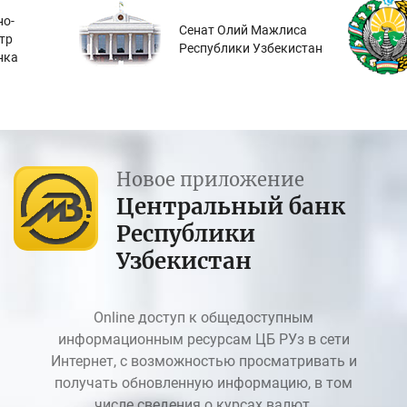
о-
Сенат Олий Мажлиса
тр
Республики Узбекистан
нка
Новое приложение
Центральный банк
Республики
Узбекистан
Online доступ к общедоступным
информационным ресурсам ЦБ РУз в сети
Интернет, с возможностью просматривать и
получать обновленную информацию, в том
числе сведения о курсах валют.