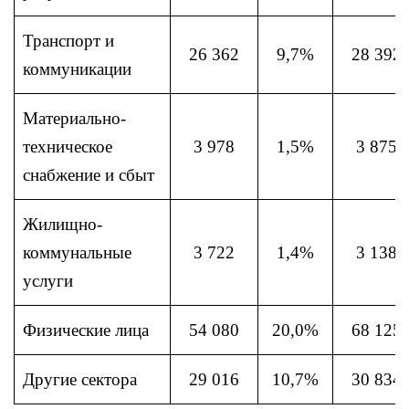
Транспорт и
26 362
9,7%
28 392
коммуникации
Материально-
техническое
3 978
1,5%
3 875
снабжение и сбыт
Жилищно-
коммунальные
3 722
1,4%
3 138
услуги
Физические лица
54 080
20,0%
68 125
Другие сектора
29 016
10,7%
30 834