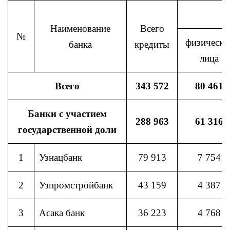
Наименование
Всего
№
физически
банка
кредиты
лица
Всего
343 572
80 461
Банки с участием
288 963
61 316
государственной доли
1
Узнацбанк
79 913
7 754
2
Узпромстройбанк
43 159
4 387
3
Асака банк
36 223
4 768