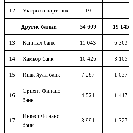
12
Узагроэкспортбанк
19
1
Другие банки
54 609
19 145
13
Капитал банк
11 043
6 363
14
Хамкор банк
10 426
3 105
15
Ипак йули банк
7 287
1 037
Ориент Финанс
16
4 521
1 417
банк
Инвест Финанс
17
3 991
1 327
банк