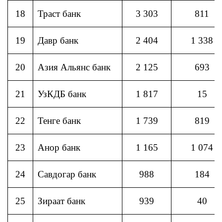
18
Траст банк
3 303
811
19
Давр банк
2 404
1 338
20
Азия Альянс банк
2 125
693
21
УзКДБ банк
1 817
15
22
Тенге банк
1 739
819
23
Анор банк
1 165
1 074
24
Савдогар банк
988
184
25
Зираат банк
939
40