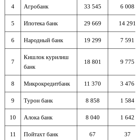
4
Агробанк
33 545
6 008
5
Ипотека банк
29 669
14 291
6
Народный банк
19 299
7 591
Кишлок курилиш
7
18 801
9 775
банк
8
Микрокредитбанк
11 370
3 476
9
Турон банк
8 858
1 584
10
Алока банк
8 040
1 642
11
Пойтахт банк
67
37