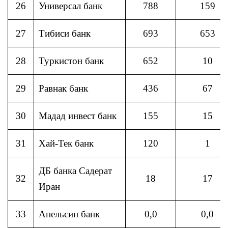
26
Универсал банк
788
159
27
Тибиси банк
693
653
28
Туркистон банк
652
10
29
Равнак банк
436
67
30
Мадад инвест банк
155
15
31
Хай-Тек банк
120
1
ДБ банка Садерат
32
18
17
Иран
33
Апельсин банк
0,0
0,0