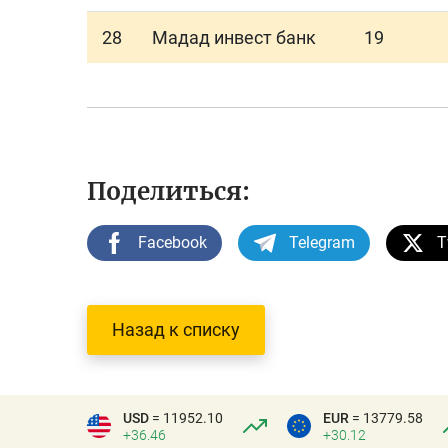
28
Мадад инвест банк
19
Поделиться:
Facebook
Telegram
T
Назад к списку
USD
= 11952.10
EUR
= 13779.58
+36.46
+30.12