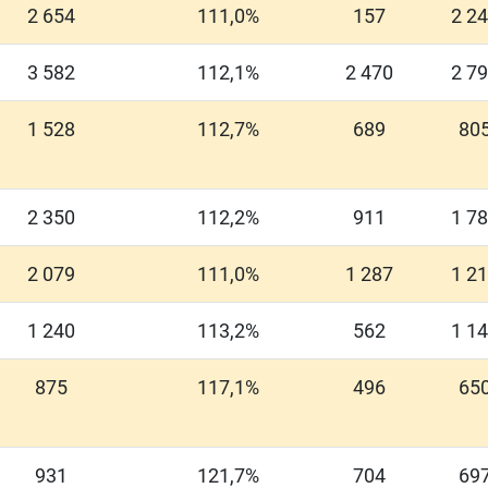
2 654
111,0%
157
2 2
3 582
112,1%
2 470
2 7
1 528
112,7%
689
80
2 350
112,2%
911
1 7
2 079
111,0%
1 287
1 2
1 240
113,2%
562
1 1
875
117,1%
496
65
931
121,7%
704
69