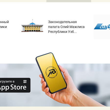
енный
Законодательная
лики
палата Олий Мажлиса
Республики Узб...