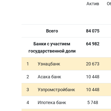
Актив
О
Всего
84
075
Банки с участием
64
982
государственной доли
1
Узнацбанк
20 673
2
Асака банк
10 448
3
Узпромстройбанк
10 448
4
Ипотека банк
5 748