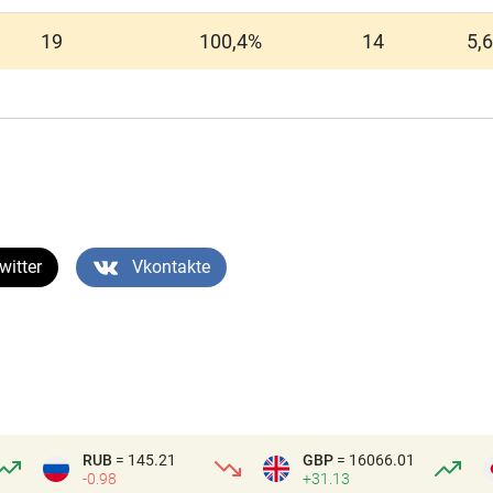
19
100,4%
14
5,6
witter
Vkontakte
RUB
= 145.21
GBP
= 16066.01
-0.98
+31.13