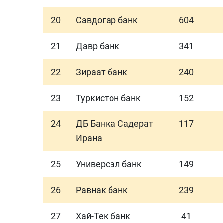
20
Савдогар банк
604
21
Давр банк
341
22
Зираат банк
240
23
Туркистон банк
152
24
ДБ Банка Садерат
117
Ирана
25
Универсал банк
149
26
Равнак банк
239
27
Хай-Тек банк
41