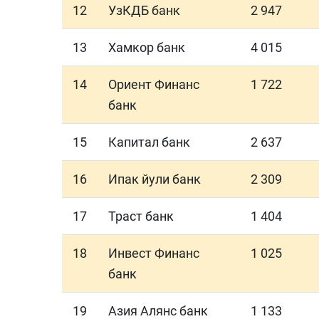
12
УзКДБ банк
2 947
13
Хамкор банк
4 015
14
Ориент Финанс
1 722
банк
15
Капитал банк
2 637
16
Ипак йули банк
2 309
17
Траст банк
1 404
18
Инвест Финанс
1 025
банк
19
Азия Алянс банк
1 133