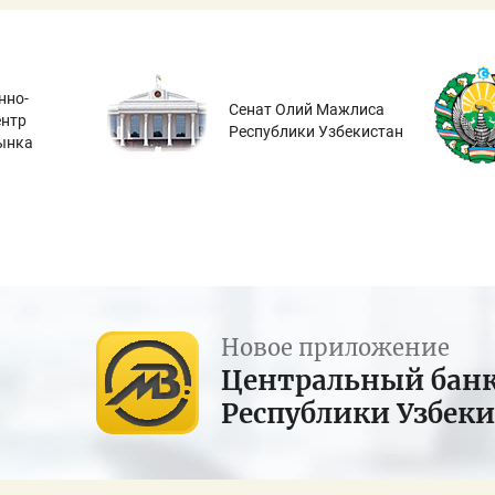
нно-
Сенат Олий Мажлиса
ентр
Республики Узбекистан
ынка
Новое приложение
Центральный бан
Республики Узбек