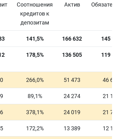
зит
Соотношения
Актив
Обязательства
кредитов к
депозитам
83
141,5%
166
632
145
956
12
178,5%
136
505
119
833
90
266,0%
51 473
46 667
69
89,1%
24 274
21 190
86
378,1%
24 019
21 778
75
172,2%
13 389
12 132