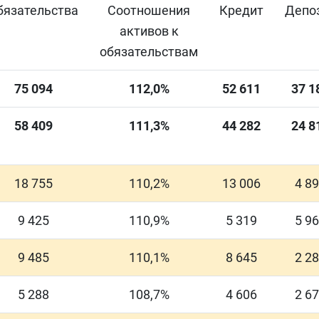
бязательства
Соотношения
Кредит
Депо
активов к
обязательствам
75
094
112,0%
52
611
37
1
58
409
111,3%
44
282
24
8
18 755
110,2%
13 006
4 8
9 425
110,9%
5 319
5 9
9 485
110,1%
8 645
2 2
5 288
108,7%
4 606
2 6