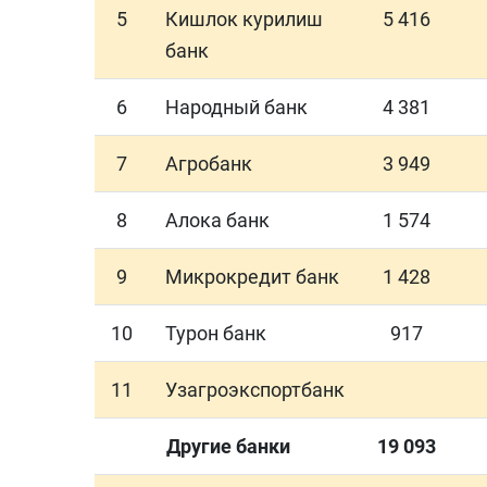
5
Кишлок курилиш
5 416
банк
6
Народный банк
4 381
7
Агробанк
3 949
8
Алока банк
1 574
9
Микрокредит банк
1 428
10
Турон банк
917
11
Узагроэкспортбанк
Другие банки
19 093