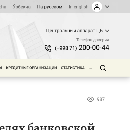
cha
Ўзбекча
На русском
In english
Центральный аппарат ЦБ
Телефон доверия
200-00-44
(+998 71)
Ы
КРЕДИТНЫЕ ОРГАНИЗАЦИИ
СТАТИСТИКА
...
987
елях банковской