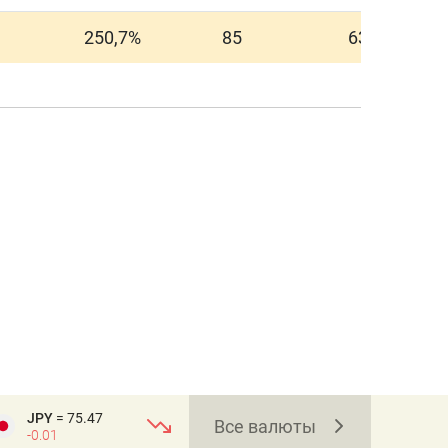
250,7%
85
63
JPY
= 75.47
Все валюты
-0.01