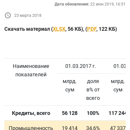
Дата обновления:
22 июн 2019, 16:51
23 марта 2018
Скачать материал (
XLSX
, 56 КБ), (
PDF
, 122 КБ)
Наименование
01.03.2017 г.
01.03.
показателей
млрд.
доля
млрд.
сум
в% от
сум
всего
Кредиты, всего
56 128
100%
117 244
Промышленность
19 414
34,6%
47 337