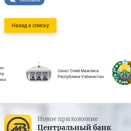
Назад к списку
о-
Сенат Олий Мажлиса
тр
Республики Узбекистан
нка
Новое приложение
Центральный банк