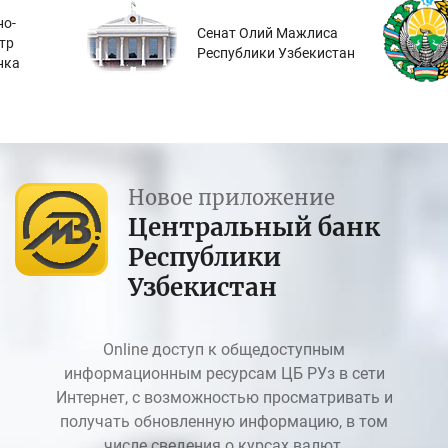
о-
Сенат Олий Мажлиса
тр
Республики Узбекистан
нка
Новое приложение
Центральный банк
Республики
Узбекистан
Online доступ к общедоступным
информационным ресурсам ЦБ РУз в сети
Интернет, с возможностью просматривать и
получать обновленную информацию, в том
числе сведения о курсах валют.