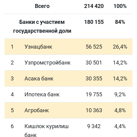
Всего
214 420
100%
Банки с участием
180 155
84%
государственной доли
1
Узнацбанк
56 525
26,4%
2
Узпромстройбанк
30 501
14,2%
3
Асака банк
30 355
14,2%
4
Ипотека банк
19 755
9,2%
5
Агробанк
10 363
4,8%
6
Кишлок курилиш
9 342
4,4%
банк