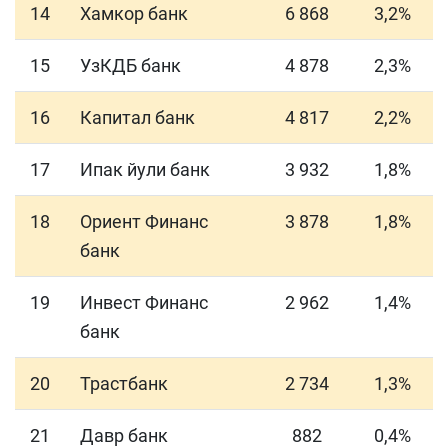
14
Хамкор банк
6 868
3,2%
15
УзКДБ банк
4 878
2,3%
16
Капитал банк
4 817
2,2%
17
Ипак йули банк
3 932
1,8%
18
Ориент Финанс
3 878
1,8%
банк
19
Инвест Финанс
2 962
1,4%
банк
20
Трастбанк
2 734
1,3%
21
Давр банк
882
0,4%