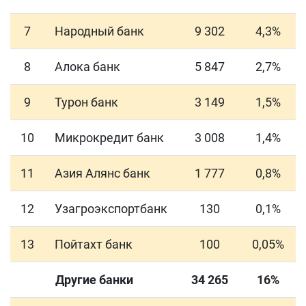
7
Народный банк
9 302
4,3%
8
Алока банк
5 847
2,7%
9
Турон банк
3 149
1,5%
10
Микрокредит банк
3 008
1,4%
11
Азия Алянс банк
1 777
0,8%
12
Узагроэкспортбанк
130
0,1%
13
Пойтахт банк
100
0,05%
Другие банки
34 265
16%