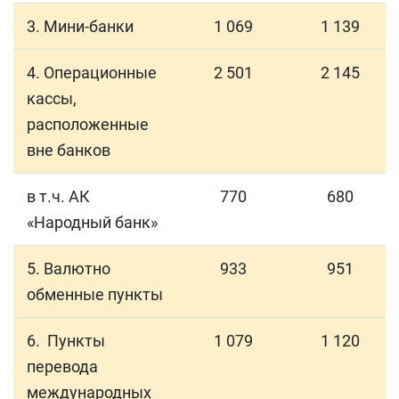
3. Мини-банки
1 069
1 139
4. Операционные
2 501
2 145
кассы,
расположенные
вне банков
в т.ч. АК
770
680
«Народный банк»
5. Валютно
933
951
обменные пункты
6. Пункты
1 079
1 120
перевода
международных