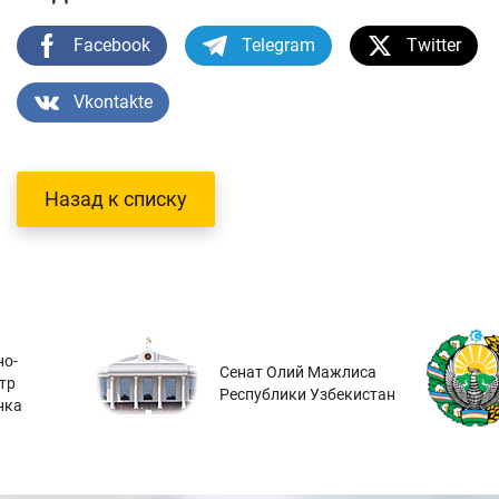
Facebook
Telegram
Twitter
Vkontakte
Назад к списку
о-
Сенат Олий Мажлиса
тр
Республики Узбекистан
нка