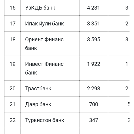
16
УзКДБ банк
4 281
3 8
17
Ипак йули банк
3 351
2 8
18
Ориент Финанс
3 595
3 0
банк
19
Инвест Финанс
1 922
1 5
банк
20
Трастбанк
2 298
2 0
21
Давр банк
700
59
22
Туркистон банк
347
29