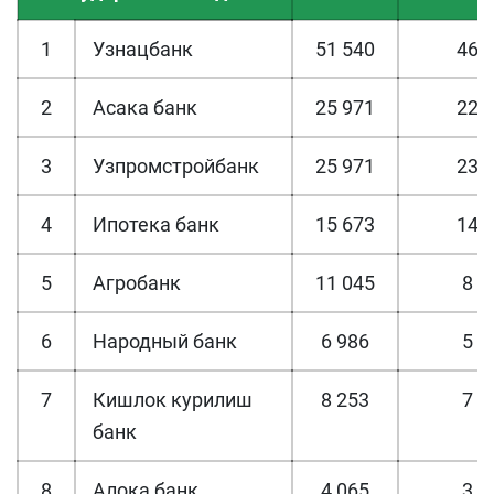
1
Узнацбанк
51 540
46 
2
Асака банк
25 971
22 
3
Узпромстройбанк
25 971
23 
4
Ипотека банк
15 673
14 
5
Агробанк
11 045
8 8
6
Народный банк
6 986
5 7
7
Кишлок курилиш
8 253
7 0
банк
8
Алока банк
4 065
3 5