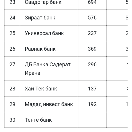
23
Савдогар банк
694
54
24
Зираат банк
576
35
25
Универсал банк
237
20
26
Равнак банк
369
32
27
ДБ Банка Садерат
296
2
Ирана
28
Хай-Тек банк
137
8
29
Мадад инвест банк
192
11
30
Тенге банк