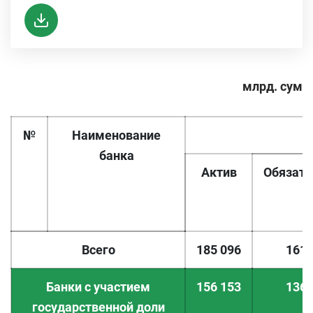
млрд. сум
№
Наименование
банка
Актив
Обязате
Всего
185
096
161
Банки с участием
156 153
136 
государственной доли