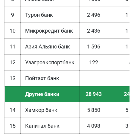
9
Турон банк
2 496
1 6
10
Микрокредит банк
2 436
1 8
11
Азия Альянс банк
1 596
1 3
12
Узагроэкспортбанк
122
4
13
Пойтахт банк
Другие банки
28 943
24 
14
Хамкор банк
5 850
5 1
15
Капитал банк
4 098
3 6