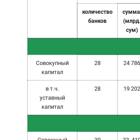
количество
сумма
банков
(млрд
сум)
Совокупный
28
24 78
капитал
в т.ч.
28
19 20
уставный
капитал
Совокуный
30
33 41