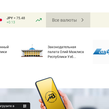
JPY
= 75.48
Все валюты
+0.13
енный
Законодательная
лики
палата Олий Мажлиса
Республики Узб...