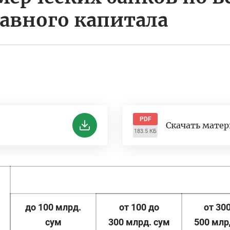
тавного капитала
PDF
Скачать мате
183.5 КБ
до 100 млрд.
от 100 до
от 30
сум
300 млрд. сум
500 млр