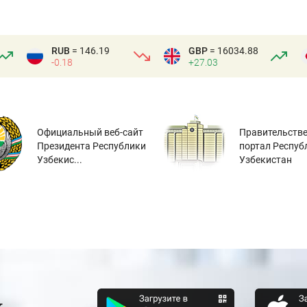
RUB
= 146.19
GBP
= 16034.88
-0.18
+27.03
Официальный веб-сайт
Правительств
Президента Республики
портал Респуб
Узбекис...
Узбекистан