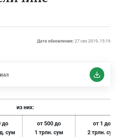
Дата обновления:
27 сен 2019, 15:19
риал
из них:
0 до
от 500 до
от 1 до
о
д. сум
1 трлн. сум
2 трлн. сум