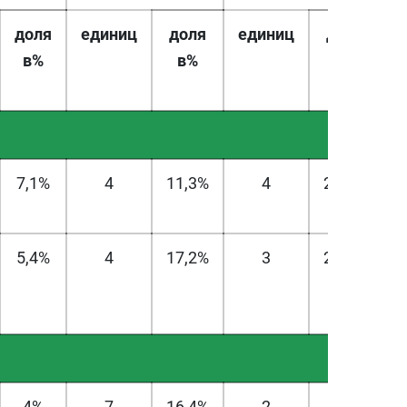
доля
единиц
доля
единиц
доля
е
в%
в%
в%
7,1%
4
11,3%
4
22,2%
5,4%
4
17,2%
3
21,2%
4%
7
16,4%
2
8%