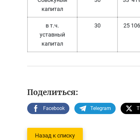
капитал
в т.ч.
30
25 10
уставный
капитал
Поделиться:
Facebook
Telegram
T
Назад к списку