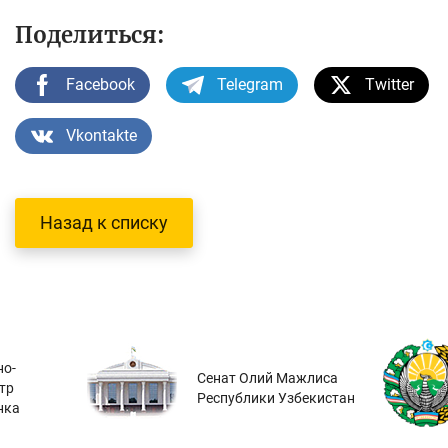
Поделиться:
Facebook
Telegram
Twitter
Vkontakte
Назад к списку
о-
Сенат Олий Мажлиса
тр
Республики Узбекистан
нка