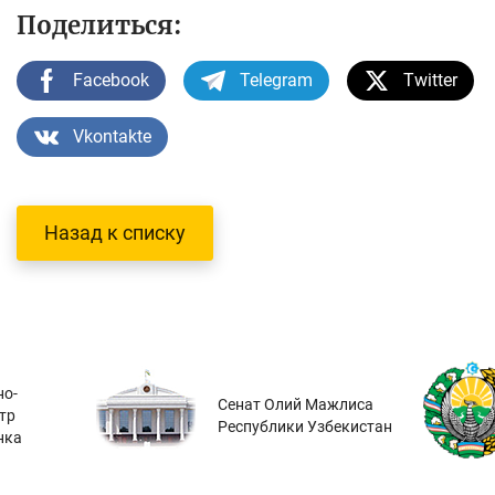
Поделиться:
Facebook
Telegram
Twitter
Vkontakte
Назад к списку
о-
Сенат Олий Мажлиса
тр
Республики Узбекистан
нка