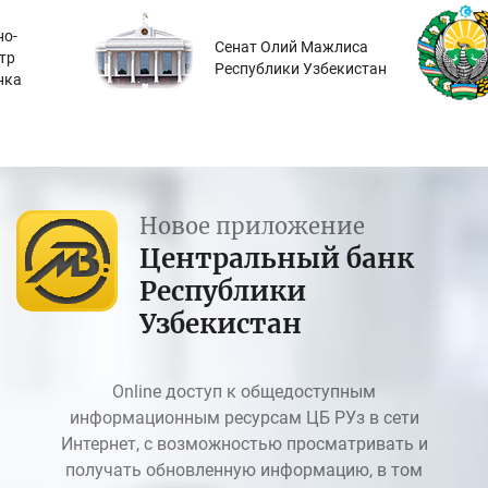
о-
Сенат Олий Мажлиса
тр
Республики Узбекистан
нка
Новое приложение
Центральный банк
Республики
Узбекистан
Online доступ к общедоступным
информационным ресурсам ЦБ РУз в сети
Интернет, с возможностью просматривать и
получать обновленную информацию, в том