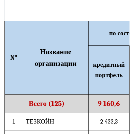
по состо
Название
№
организации
кредитный
портфель
Всего (125)
9 160,6
1
ТЕЗКОЙН
2 433,3