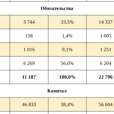
Обязательства
3 744
33,5%
14 337
158
1,4%
1 005
1 016
9,1%
1 251
6 269
56,0%
6 204
11 187
100,0%
22 796
Капитал
46 833
38,4%
56 604