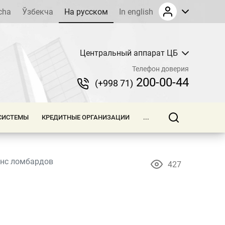
cha
Ўзбекча
На русском
In english
Центральный аппарат ЦБ
Телефон доверия
200-00-44
(+998 71)
СИСТЕМЫ
КРЕДИТНЫЕ ОРГАНИЗАЦИИ
...
нс ломбардов
427