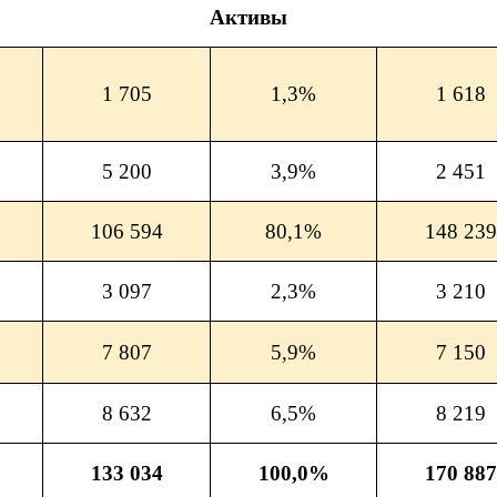
Активы
1 705
1,3%
1 618
5 200
3,9%
2 451
106 594
80,1%
148 239
3 097
2,3%
3 210
7 807
5,9%
7 150
8 632
6,5%
8 219
133 034
100,0%
170 887