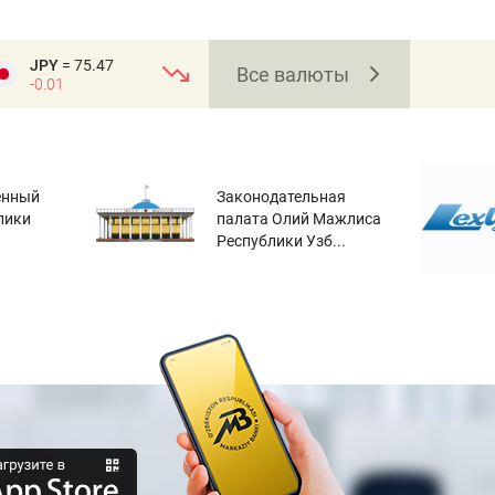
JPY
= 75.47
Все валюты
-0.01
енный
Законодательная
лики
палата Олий Мажлиса
Республики Узб...