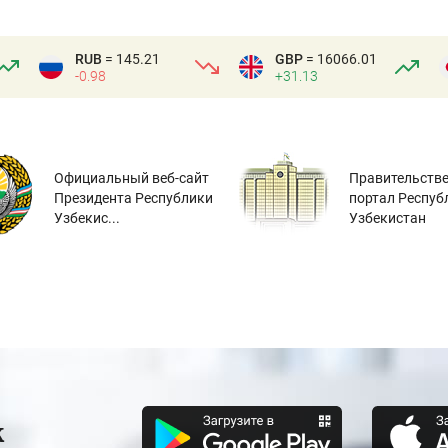
RUB
= 145.21
GBP
= 16066.01
-0.98
+31.13
Официальный веб-сайт
Правительств
Президента Республики
портал Респуб
Узбекис...
Узбекистан
к