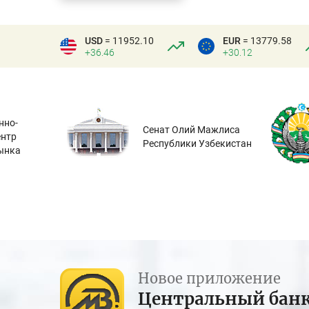
USD
= 11952.10
EUR
= 13779.58
+36.46
+30.12
нно-
Сенат Олий Мажлиса
ентр
Республики Узбекистан
ынка
Новое приложение
Центральный бан