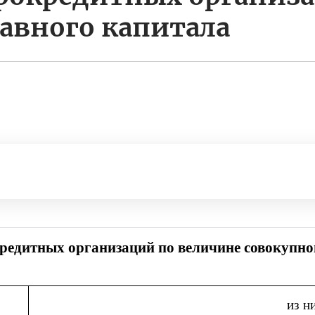
тавного капитала
едитных организаций по величине совокупног
из н