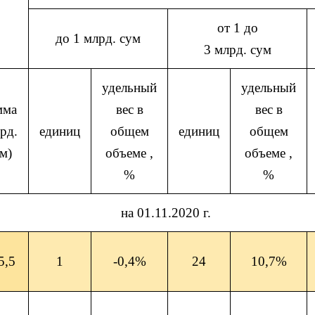
от 1 до
до 1 млрд. сум
3 млрд. сум
удельный
удельный
мма
вес в
вес в
рд.
единиц
общем
единиц
общем
м)
объеме ,
объеме ,
%
%
на 01.11.2020 г.
5,5
1
-0,4%
24
10,7%