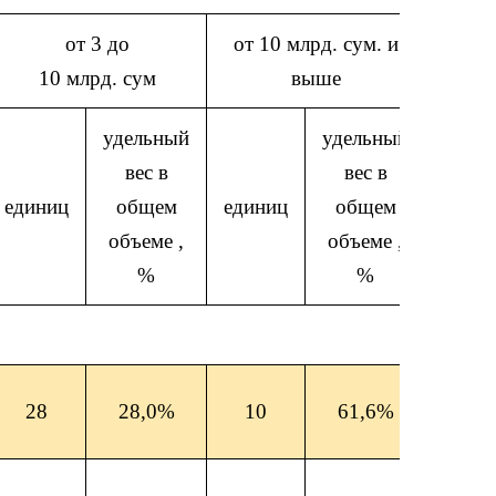
от 3 до
от 10 млрд. сум. и
10 млрд. сум
выше
удельный
удельный
вес в
вес в
единиц
общем
единиц
общем
объеме ,
объеме ,
%
%
28
28,0%
10
61,6%