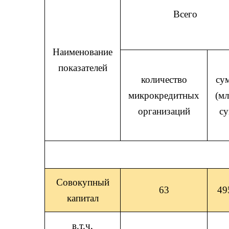
Всего
Наименование
показателей
количество
су
микрокредитных
(мл
организаций
су
Совокупный
63
49
капитал
в.т.ч,