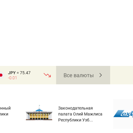
JPY
= 75.47
Все валюты
-0.01
енный
Законодательная
лики
палата Олий Мажлиса
Республики Узб...