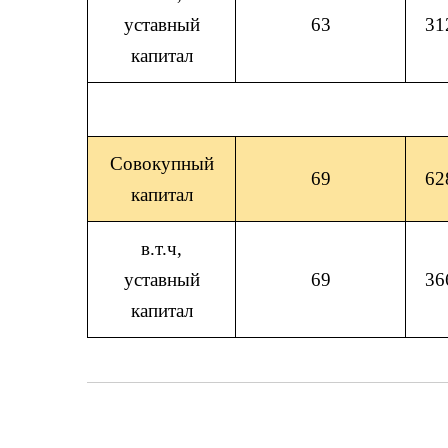
уставный
63
31
капитал
Совокупный
69
62
капитал
в.т.ч,
уставный
69
36
капитал