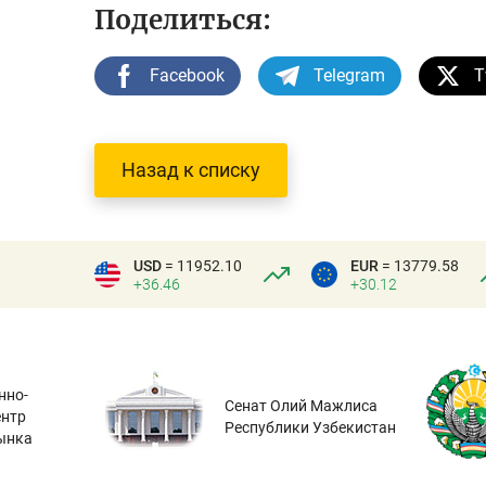
Поделиться:
Facebook
Telegram
T
Назад к списку
USD
= 11952.10
EUR
= 13779.58
+36.46
+30.12
нно-
Сенат Олий Мажлиса
ентр
Республики Узбекистан
ынка