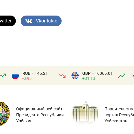
witter
Vkontakte
RUB
= 145.21
GBP
= 16066.01
-0.98
+31.13
Официальный веб-сайт
Правительств
Президента Республики
портал Респуб
Узбекис...
Узбекистан