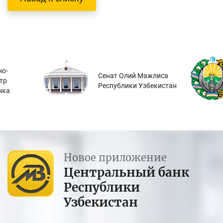
о-
Сенат Олий Мажлиса
тр
Республики Узбекистан
нка
Новое приложение
Центральный банк
Республики
Узбекистан