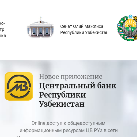
о-
Сенат Олий Мажлиса
тр
Республики Узбекистан
нка
Новое приложение
Центральный банк
Республики
Узбекистан
Online доступ к общедоступным
информационным ресурсам ЦБ РУз в сети