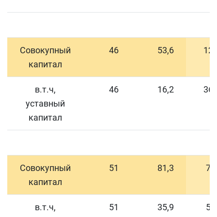
Совокупный
46
53,6
12
капитал
в.т.ч,
46
16,2
36
уставный
капитал
Совокупный
51
81,3
7
капитал
в.т.ч,
51
35,9
5