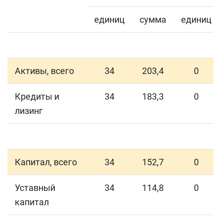
единиц
сумма
единиц
Активы, всего
34
203,4
0
Кредиты и
34
183,3
0
лизинг
Капитал, всего
34
152,7
0
Уставный
34
114,8
0
капитал