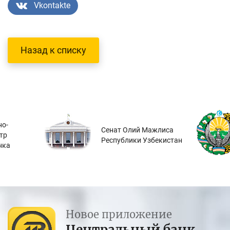
Vkontakte
Назад к списку
о-
Сенат Олий Мажлиса
тр
Республики Узбекистан
нка
Новое приложение
Центральный банк