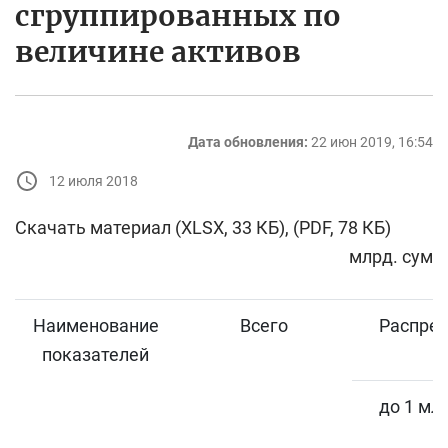
сгруппированных по
величине активов
Дата обновления:
22 июн 2019, 16:54
12 июля 2018
Скачать материал (XLSX, 33 КБ), (PDF, 78 КБ)
млрд. сум
Наименование
Всего
Распред
показателей
до 1 мл