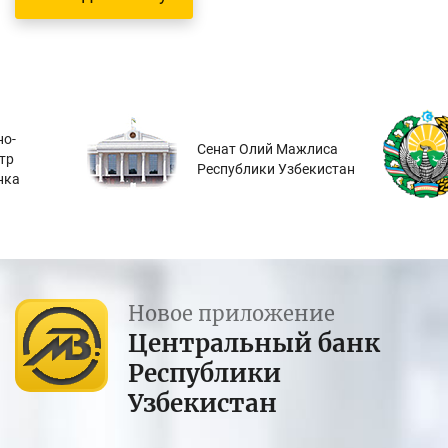
о-
Сенат Олий Мажлиса
тр
Республики Узбекистан
нка
Новое приложение
Центральный банк
Республики
Узбекистан