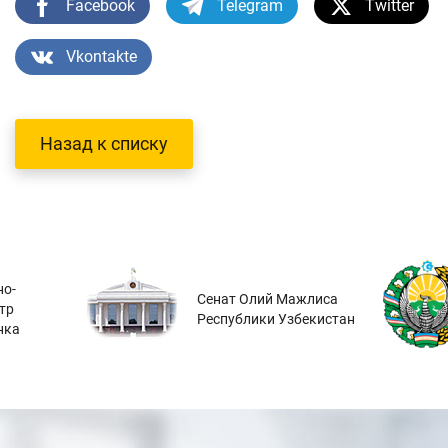
Facebook
Telegram
Twitter
Vkontakte
Назад к списку
о-
Сенат Олий Мажлиса
тр
Республики Узбекистан
нка