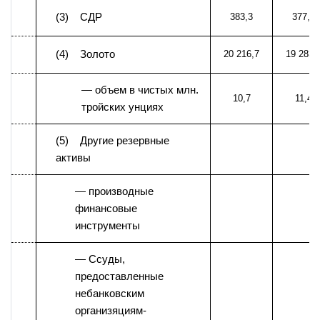
(3) СДР
383,3
377,2
(4) Золото
20 216,7
19 283,
— объем в чистых млн.
10,7
11,4
тройских унциях
(5) Другие резервные
активы
— производные
финансовые
инструменты
— Ссуды,
предоставленные
небанковским
организяциям-