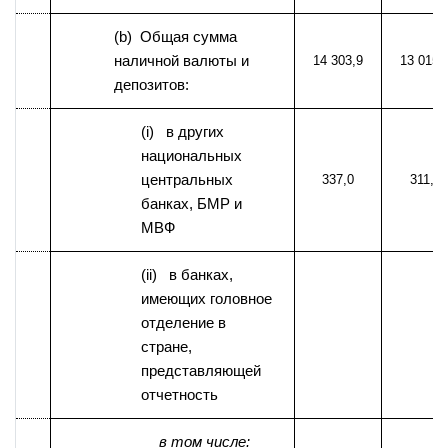
(b) Общая сумма
наличной валюты и
14 303,9
13 015,
депозитов:
(i) в других
национальных
центральных
337,0
311,7
банках, БМР и
МВФ
(ii) в банках,
имеющих головное
отделение в
стране,
представляющей
отчетность
в том числе: