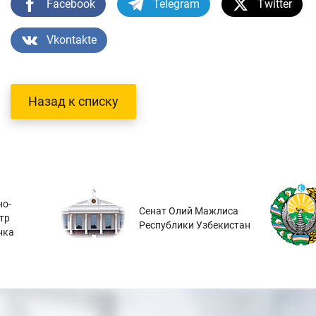
Facebook
Telegram
Twitter
Vkontakte
Назад к списку
о-
Сенат Олий Мажлиса
тр
Республики Узбекистан
нка