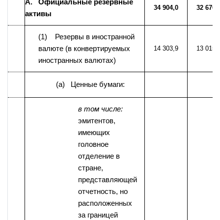
A. Официальные резервные
34 904,0
32 676,
активы
(1) Резервы в иностранной
валюте (в конвертируемых
14 303,9
13 015,
иностранных валютах)
(a) Ценные бумаги:
в том числе:
эмитентов,
имеющих
головное
отделение в
стране,
представляющей
отчетность, но
расположенных
за границей