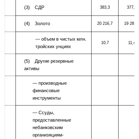
(3) СДР
383,3
377,2
(4) Золото
20 216,7
19 283,
— объем в чистых млн.
10,7
11,4
тройских унциях
(5) Другие резервные
активы
— производные
финансовые
инструменты
— Ссуды,
предоставленные
небанковским
организяциям-