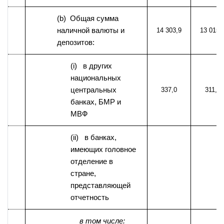
(b) Общая сумма
наличной валюты и
14 303,9
13 015,
депозитов:
(i) в других
национальных
центральных
337,0
311,7
банках, БМР и
МВФ
(ii) в банках,
имеющих головное
отделение в
стране,
представляющей
отчетность
в том числе: