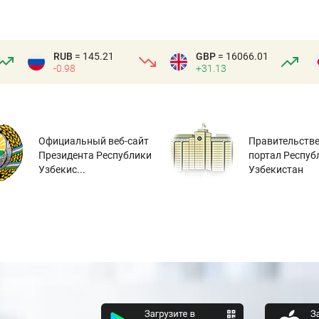
RUB
= 145.21
GBP
= 16066.01
-0.98
+31.13
Официальный веб-сайт
Правительств
Президента Республики
портал Респуб
Узбекис...
Узбекистан