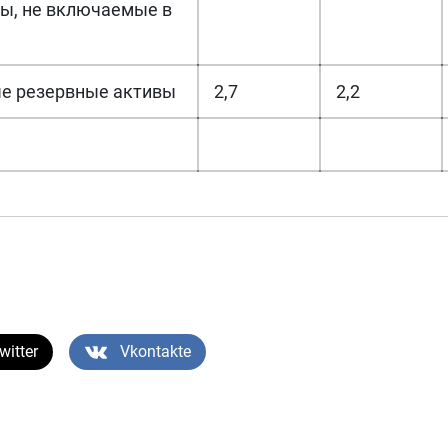
ы, не включаемые в
ые резервные активы
2,7
2,2
witter
Vkontakte