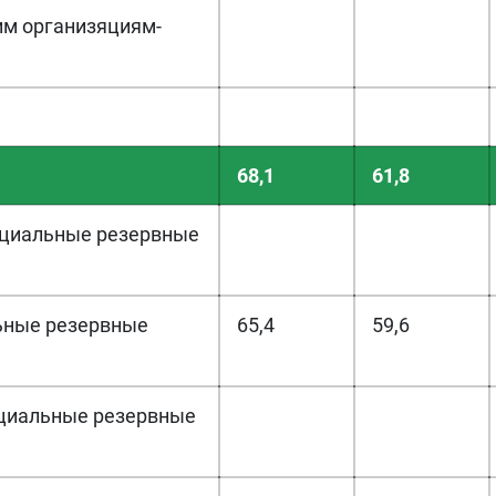
им организяциям-
68,1
61,8
ициальные резервные
ьные резервные
65,4
59,6
ициальные резервные