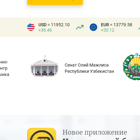
USD
= 11952.10
EUR
= 13779.58
+36.46
+30.12
нно-
Сенат Олий Мажлиса
ентр
Республики Узбекистан
ынка
Новое приложение