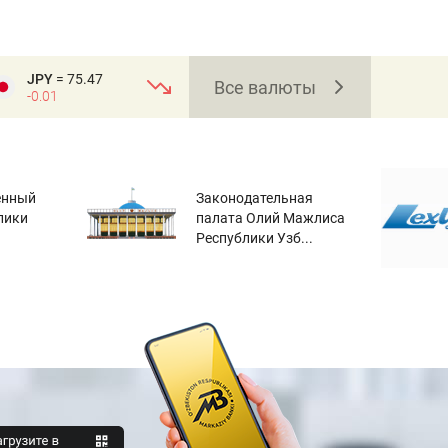
JPY
= 75.47
Все валюты
-0.01
енный
Законодательная
лики
палата Олий Мажлиса
Республики Узб...